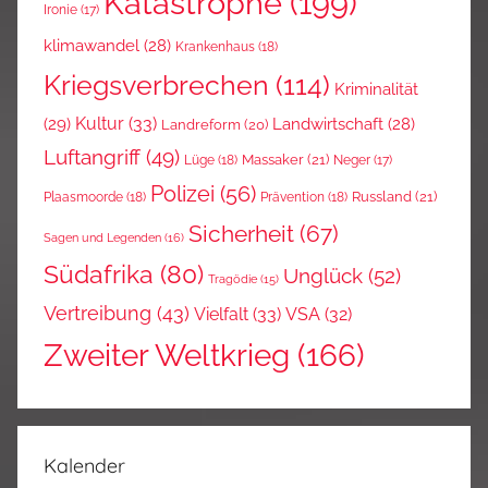
Katastrophe
(199)
Ironie
(17)
klimawandel
(28)
Krankenhaus
(18)
Kriegsverbrechen
(114)
Kriminalität
Kultur
(33)
(29)
Landwirtschaft
(28)
Landreform
(20)
Luftangriff
(49)
Massaker
(21)
Lüge
(18)
Neger
(17)
Polizei
(56)
Russland
(21)
Plaasmoorde
(18)
Prävention
(18)
Sicherheit
(67)
Sagen und Legenden
(16)
Südafrika
(80)
Unglück
(52)
Tragödie
(15)
Vertreibung
(43)
Vielfalt
(33)
VSA
(32)
Zweiter Weltkrieg
(166)
Kalender