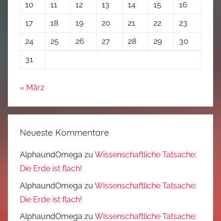
10
11
12
13
14
15
16
17
18
19
20
21
22
23
24
25
26
27
28
29
30
31
« März
Neueste Kommentare
AlphaundOmega
zu
Wissenschaftliche Tatsache:
Die Erde ist flach!
AlphaundOmega
zu
Wissenschaftliche Tatsache:
Die Erde ist flach!
AlphaundOmega
zu
Wissenschaftliche Tatsache: