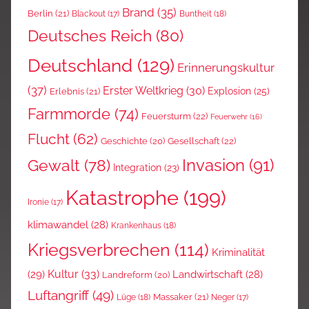
Brand
(35)
Berlin
(21)
Blackout
(17)
Buntheit
(18)
Deutsches Reich
(80)
Deutschland
(129)
Erinnerungskultur
(37)
Erster Weltkrieg
(30)
Explosion
(25)
Erlebnis
(21)
Farmmorde
(74)
Feuersturm
(22)
Feuerwehr
(16)
Flucht
(62)
Gesellschaft
(22)
Geschichte
(20)
Invasion
(91)
Gewalt
(78)
Integration
(23)
Katastrophe
(199)
Ironie
(17)
klimawandel
(28)
Krankenhaus
(18)
Kriegsverbrechen
(114)
Kriminalität
Kultur
(33)
(29)
Landwirtschaft
(28)
Landreform
(20)
Luftangriff
(49)
Massaker
(21)
Lüge
(18)
Neger
(17)