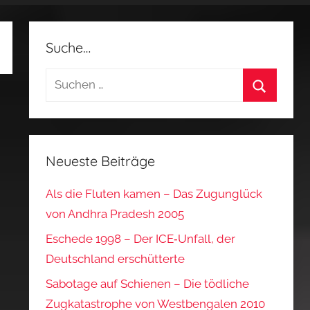
Suche…
Suchen
nach:
Suchen
Neueste Beiträge
Als die Fluten kamen – Das Zugunglück
von Andhra Pradesh 2005
Eschede 1998 – Der ICE‑Unfall, der
Deutschland erschütterte
Sabotage auf Schienen – Die tödliche
Zugkatastrophe von Westbengalen 2010