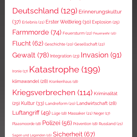
Deutschland
(129)
Erinnerungskultur
(37)
Erster Weltkrieg
(30)
Explosion
(25)
Erlebnis
(21)
Farmmorde
(74)
Feuersturm
(22)
Feuerwehr
(16)
Flucht
(62)
Gesellschaft
(22)
Geschichte
(20)
Invasion
(91)
Gewalt
(78)
Integration
(23)
Katastrophe
(199)
Ironie
(17)
klimawandel
(28)
Krankenhaus
(18)
Kriegsverbrechen
(114)
Kriminalität
Kultur
(33)
(29)
Landwirtschaft
(28)
Landreform
(20)
Luftangriff
(49)
Massaker
(21)
Lüge
(18)
Neger
(17)
Polizei
(56)
Russland
(21)
Plaasmoorde
(18)
Prävention
(18)
Sicherheit
(67)
Sagen und Legenden
(16)