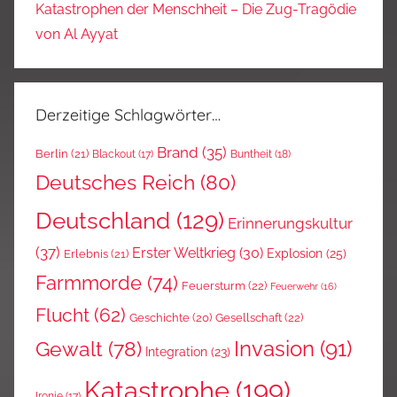
Katastrophen der Menschheit – Die Zug-Tragödie
von Al Ayyat
Derzeitige Schlagwörter…
Brand
(35)
Berlin
(21)
Blackout
(17)
Buntheit
(18)
Deutsches Reich
(80)
Deutschland
(129)
Erinnerungskultur
(37)
Erster Weltkrieg
(30)
Explosion
(25)
Erlebnis
(21)
Farmmorde
(74)
Feuersturm
(22)
Feuerwehr
(16)
Flucht
(62)
Gesellschaft
(22)
Geschichte
(20)
Invasion
(91)
Gewalt
(78)
Integration
(23)
Katastrophe
(199)
Ironie
(17)