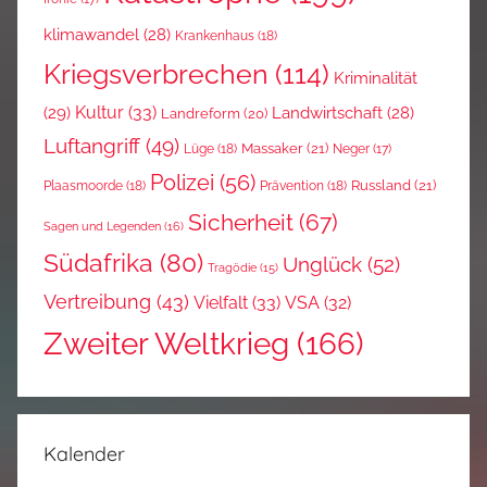
klimawandel
(28)
Krankenhaus
(18)
Kriegsverbrechen
(114)
Kriminalität
Kultur
(33)
(29)
Landwirtschaft
(28)
Landreform
(20)
Luftangriff
(49)
Massaker
(21)
Lüge
(18)
Neger
(17)
Polizei
(56)
Russland
(21)
Plaasmoorde
(18)
Prävention
(18)
Sicherheit
(67)
Sagen und Legenden
(16)
Südafrika
(80)
Unglück
(52)
Tragödie
(15)
Vertreibung
(43)
Vielfalt
(33)
VSA
(32)
Zweiter Weltkrieg
(166)
Kalender