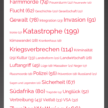
Farmmorde
(74)
Feuersturm
(22)
Feuerwehr
(16)
Flucht
(62)
Gesellschaft
(22)
Geschichte
(20)
Invasion
(91)
Gewalt
(78)
Integration
(23)
Katastrophe
(199)
Ironie
(17)
klimawandel
(28)
Krankenhaus
(18)
Kriegsverbrechen
(114)
Kriminalität
Kultur
(33)
(29)
Landwirtschaft
(28)
Landreform
(20)
Luftangriff
(49)
Massaker
(21)
Lüge
(18)
Neger
(17)
Polizei
(56)
Russland
(21)
Plaasmoorde
(18)
Prävention
(18)
Sicherheit
(67)
Sagen und Legenden
(16)
Südafrika
(80)
Unglück
(52)
Tragödie
(15)
Vertreibung
(43)
Vielfalt
(33)
VSA
(32)