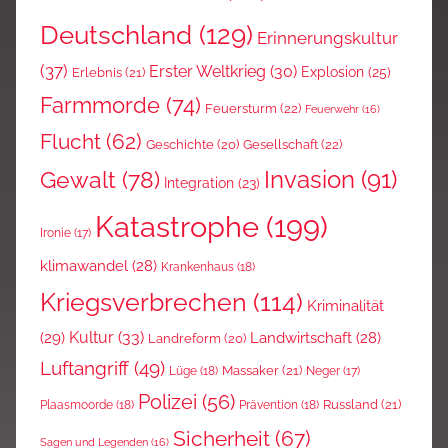
Deutschland
(129)
Erinnerungskultur
(37)
Erster Weltkrieg
(30)
Explosion
(25)
Erlebnis
(21)
Farmmorde
(74)
Feuersturm
(22)
Feuerwehr
(16)
Flucht
(62)
Gesellschaft
(22)
Geschichte
(20)
Invasion
(91)
Gewalt
(78)
Integration
(23)
Katastrophe
(199)
Ironie
(17)
klimawandel
(28)
Krankenhaus
(18)
Kriegsverbrechen
(114)
Kriminalität
Kultur
(33)
(29)
Landwirtschaft
(28)
Landreform
(20)
Luftangriff
(49)
Massaker
(21)
Lüge
(18)
Neger
(17)
Polizei
(56)
Russland
(21)
Plaasmoorde
(18)
Prävention
(18)
Sicherheit
(67)
Sagen und Legenden
(16)