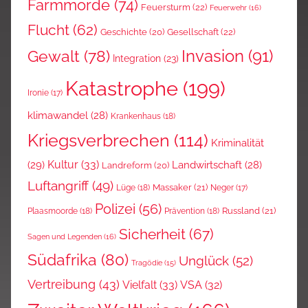
Farmmorde
(74)
Feuersturm
(22)
Feuerwehr
(16)
Flucht
(62)
Gesellschaft
(22)
Geschichte
(20)
Invasion
(91)
Gewalt
(78)
Integration
(23)
Katastrophe
(199)
Ironie
(17)
klimawandel
(28)
Krankenhaus
(18)
Kriegsverbrechen
(114)
Kriminalität
Kultur
(33)
(29)
Landwirtschaft
(28)
Landreform
(20)
Luftangriff
(49)
Massaker
(21)
Lüge
(18)
Neger
(17)
Polizei
(56)
Russland
(21)
Plaasmoorde
(18)
Prävention
(18)
Sicherheit
(67)
Sagen und Legenden
(16)
Südafrika
(80)
Unglück
(52)
Tragödie
(15)
Vertreibung
(43)
Vielfalt
(33)
VSA
(32)