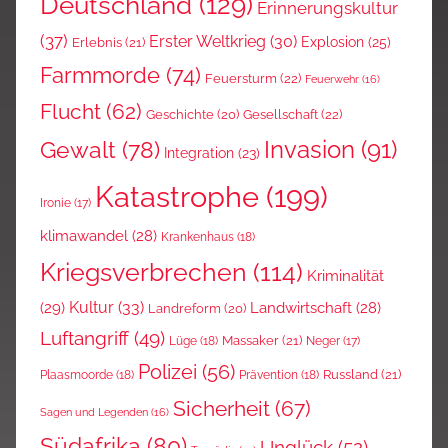
Deutschland
(129)
Erinnerungskultur
(37)
Erster Weltkrieg
(30)
Explosion
(25)
Erlebnis
(21)
Farmmorde
(74)
Feuersturm
(22)
Feuerwehr
(16)
Flucht
(62)
Gesellschaft
(22)
Geschichte
(20)
Invasion
(91)
Gewalt
(78)
Integration
(23)
Katastrophe
(199)
Ironie
(17)
klimawandel
(28)
Krankenhaus
(18)
Kriegsverbrechen
(114)
Kriminalität
Kultur
(33)
(29)
Landwirtschaft
(28)
Landreform
(20)
Luftangriff
(49)
Massaker
(21)
Lüge
(18)
Neger
(17)
Polizei
(56)
Russland
(21)
Plaasmoorde
(18)
Prävention
(18)
Sicherheit
(67)
Sagen und Legenden
(16)
Südafrika
(80)
Unglück
(52)