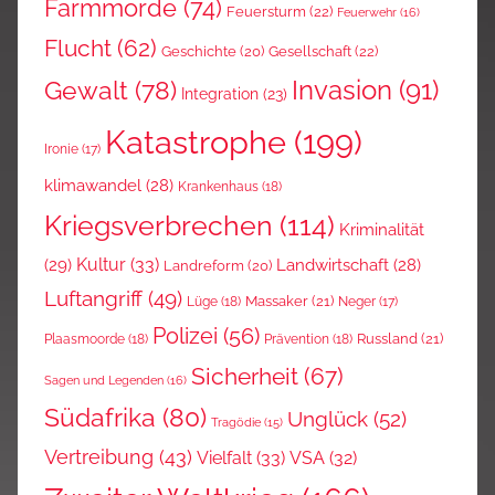
Farmmorde
(74)
Feuersturm
(22)
Feuerwehr
(16)
Flucht
(62)
Gesellschaft
(22)
Geschichte
(20)
Invasion
(91)
Gewalt
(78)
Integration
(23)
Katastrophe
(199)
Ironie
(17)
klimawandel
(28)
Krankenhaus
(18)
Kriegsverbrechen
(114)
Kriminalität
Kultur
(33)
(29)
Landwirtschaft
(28)
Landreform
(20)
Luftangriff
(49)
Massaker
(21)
Lüge
(18)
Neger
(17)
Polizei
(56)
Russland
(21)
Plaasmoorde
(18)
Prävention
(18)
Sicherheit
(67)
Sagen und Legenden
(16)
Südafrika
(80)
Unglück
(52)
Tragödie
(15)
Vertreibung
(43)
Vielfalt
(33)
VSA
(32)