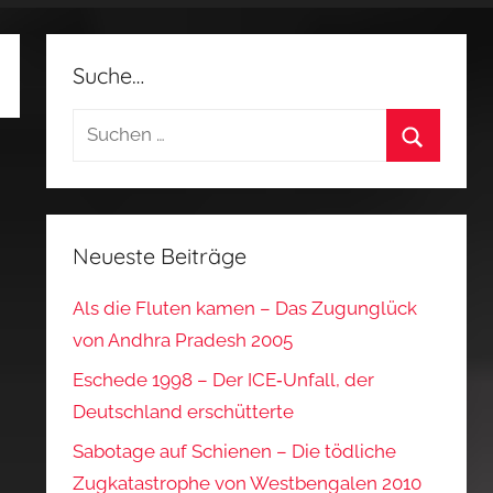
Suche…
Suchen
nach:
Suchen
Neueste Beiträge
Als die Fluten kamen – Das Zugunglück
von Andhra Pradesh 2005
Eschede 1998 – Der ICE‑Unfall, der
Deutschland erschütterte
Sabotage auf Schienen – Die tödliche
Zugkatastrophe von Westbengalen 2010