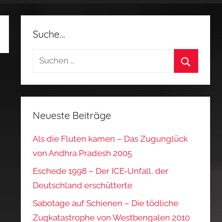
Suche…
Suchen
nach:
Suchen
Neueste Beiträge
Als die Fluten kamen – Das Zugunglück
von Andhra Pradesh 2005
Eschede 1998 – Der ICE‑Unfall, der
Deutschland erschütterte
Sabotage auf Schienen – Die tödliche
Zugkatastrophe von Westbengalen 2010