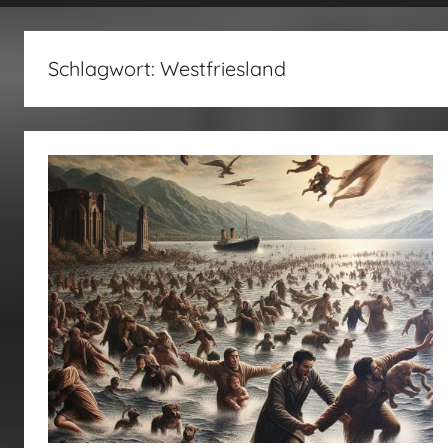
fertig…!
Schlagwort:
Westfriesland