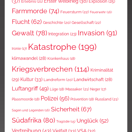
(37)
Erster Weltkrieg
(30)
Explosion
(25)
Erlebnis
(21)
Farmmorde
(74)
Feuersturm
(22)
Feuerwehr
(16)
Flucht
(62)
Gesellschaft
(22)
Geschichte
(20)
Invasion
(91)
Gewalt
(78)
Integration
(23)
Katastrophe
(199)
Ironie
(17)
klimawandel
(28)
Krankenhaus
(18)
Kriegsverbrechen
(114)
Kriminalität
Kultur
(33)
(29)
Landwirtschaft
(28)
Landreform
(20)
Luftangriff
(49)
Massaker
(21)
Lüge
(18)
Neger
(17)
Polizei
(56)
Russland
(21)
Plaasmoorde
(18)
Prävention
(18)
Sicherheit
(67)
Sagen und Legenden
(16)
Südafrika
(80)
Unglück
(52)
Tragödie
(15)
Vertreibung
(43)
Vielfalt
(33)
VSA
(32)