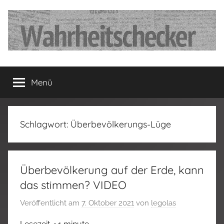
Zum
Inhalt
springen
…
Menü
Deutschland
hat
Schlagwort:
Überbevölkerungs-Lüge
fertig…!
Überbevölkerung auf der Erde, kann
das stimmen? VIDEO
Veröffentlicht am
7. Oktober 2021
von
legolas