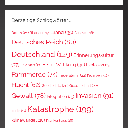
Derzeitige Schlagwörter…
Brand
(35)
Berlin
(21)
Blackout
(17)
Buntheit
(18)
Deutsches Reich
(80)
Deutschland
(129)
Erinnerungskultur
(37)
Erster Weltkrieg
(30)
Explosion
(25)
Erlebnis
(21)
Farmmorde
(74)
Feuersturm
(22)
Feuerwehr
(16)
Flucht
(62)
Gesellschaft
(22)
Geschichte
(20)
Invasion
(91)
Gewalt
(78)
Integration
(23)
Katastrophe
(199)
Ironie
(17)
klimawandel
(28)
Krankenhaus
(18)