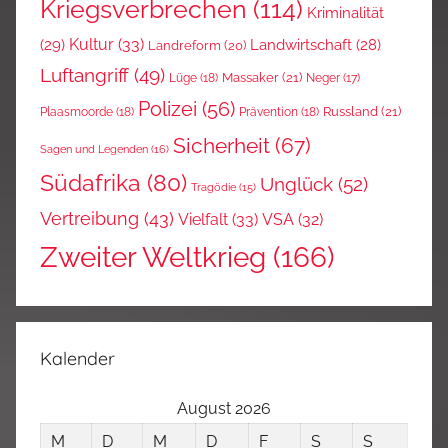
Kriegsverbrechen
(114)
Kriminalität
Kultur
(33)
(29)
Landwirtschaft
(28)
Landreform
(20)
Luftangriff
(49)
Massaker
(21)
Lüge
(18)
Neger
(17)
Polizei
(56)
Russland
(21)
Plaasmoorde
(18)
Prävention
(18)
Sicherheit
(67)
Sagen und Legenden
(16)
Südafrika
(80)
Unglück
(52)
Tragödie
(15)
Vertreibung
(43)
Vielfalt
(33)
VSA
(32)
Zweiter Weltkrieg
(166)
Kalender
August 2026
M
D
M
D
F
S
S