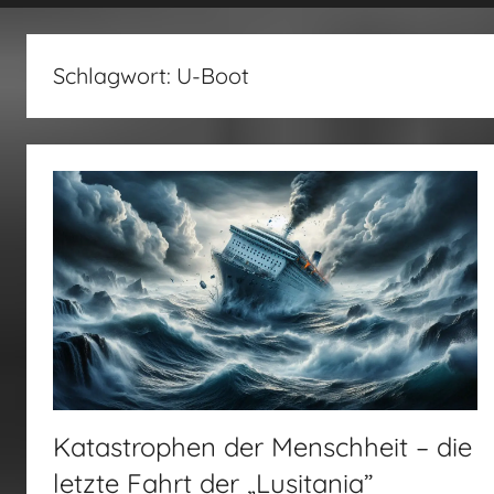
fertig…!
Schlagwort:
U-Boot
Katastrophen der Menschheit – die
letzte Fahrt der „Lusitania”