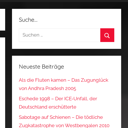
Suche…
Suchen
nach:
Suchen
Neueste Beiträge
Als die Fluten kamen – Das Zugunglück
von Andhra Pradesh 2005
Eschede 1998 – Der ICE‑Unfall, der
Deutschland erschütterte
Sabotage auf Schienen – Die tödliche
Zugkatastrophe von Westbengalen 2010