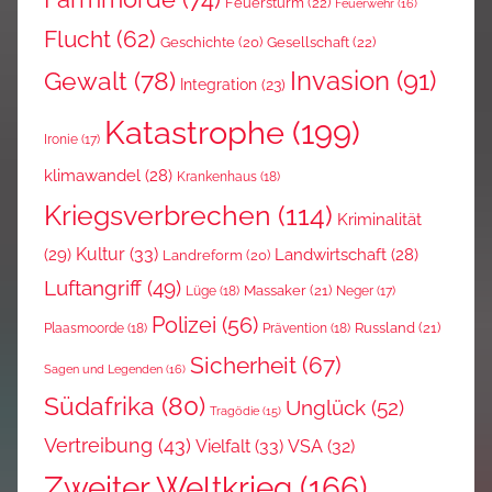
Feuersturm
(22)
Feuerwehr
(16)
Flucht
(62)
Gesellschaft
(22)
Geschichte
(20)
Invasion
(91)
Gewalt
(78)
Integration
(23)
Katastrophe
(199)
Ironie
(17)
klimawandel
(28)
Krankenhaus
(18)
Kriegsverbrechen
(114)
Kriminalität
Kultur
(33)
(29)
Landwirtschaft
(28)
Landreform
(20)
Luftangriff
(49)
Massaker
(21)
Lüge
(18)
Neger
(17)
Polizei
(56)
Russland
(21)
Plaasmoorde
(18)
Prävention
(18)
Sicherheit
(67)
Sagen und Legenden
(16)
Südafrika
(80)
Unglück
(52)
Tragödie
(15)
Vertreibung
(43)
Vielfalt
(33)
VSA
(32)
Zweiter Weltkrieg
(166)