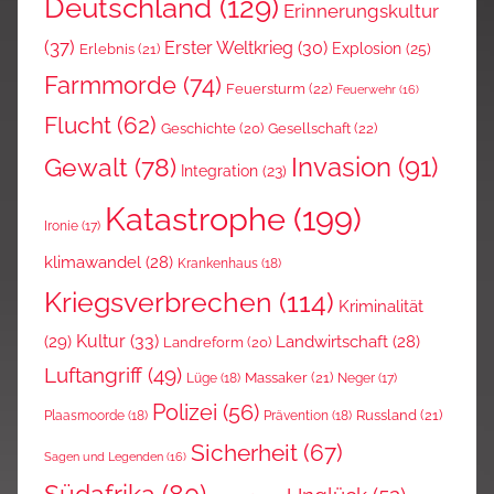
Deutschland
(129)
Erinnerungskultur
(37)
Erster Weltkrieg
(30)
Explosion
(25)
Erlebnis
(21)
Farmmorde
(74)
Feuersturm
(22)
Feuerwehr
(16)
Flucht
(62)
Gesellschaft
(22)
Geschichte
(20)
Invasion
(91)
Gewalt
(78)
Integration
(23)
Katastrophe
(199)
Ironie
(17)
klimawandel
(28)
Krankenhaus
(18)
Kriegsverbrechen
(114)
Kriminalität
Kultur
(33)
(29)
Landwirtschaft
(28)
Landreform
(20)
Luftangriff
(49)
Massaker
(21)
Lüge
(18)
Neger
(17)
Polizei
(56)
Russland
(21)
Plaasmoorde
(18)
Prävention
(18)
Sicherheit
(67)
Sagen und Legenden
(16)