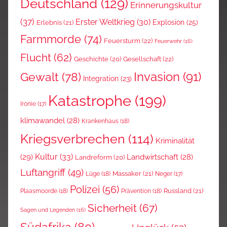
Deutschland
(129)
Erinnerungskultur
(37)
Erster Weltkrieg
(30)
Explosion
(25)
Erlebnis
(21)
Farmmorde
(74)
Feuersturm
(22)
Feuerwehr
(16)
Flucht
(62)
Gesellschaft
(22)
Geschichte
(20)
Invasion
(91)
Gewalt
(78)
Integration
(23)
Katastrophe
(199)
Ironie
(17)
klimawandel
(28)
Krankenhaus
(18)
Kriegsverbrechen
(114)
Kriminalität
Kultur
(33)
(29)
Landwirtschaft
(28)
Landreform
(20)
Luftangriff
(49)
Massaker
(21)
Lüge
(18)
Neger
(17)
Polizei
(56)
Russland
(21)
Plaasmoorde
(18)
Prävention
(18)
Sicherheit
(67)
Sagen und Legenden
(16)