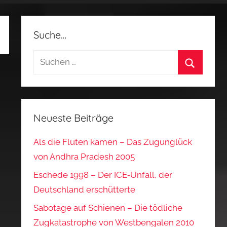
Suche…
Suchen
nach:
Suchen
Neueste Beiträge
Als die Fluten kamen – Das Zugunglück
von Andhra Pradesh 2005
Eschede 1998 – Der ICE‑Unfall, der
Deutschland erschütterte
Sabotage auf Schienen – Die tödliche
Zugkatastrophe von Westbengalen 2010