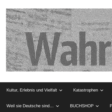
Zum
Inhalt
springen
…
Kultur, Erlebnis und Vielfalt
Katastrophen
Deutschland
hat
Weil sie Deutsche sind…
BUCHSHOP
P