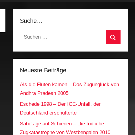
Suche…
Suchen
nach:
Suchen
Neueste Beiträge
Als die Fluten kamen – Das Zugunglück von
Andhra Pradesh 2005
Eschede 1998 – Der ICE‑Unfall, der
Deutschland erschütterte
Sabotage auf Schienen – Die tödliche
Zugkatastrophe von Westbengalen 2010