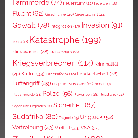
Farmmorde
(74)
Feuersturm
(22)
Feuerwehr
(16)
Flucht
(62)
Gesellschaft
(22)
Geschichte
(20)
Invasion
(91)
Gewalt
(78)
Integration
(23)
Katastrophe
(199)
Ironie
(17)
klimawandel
(28)
Krankenhaus
(18)
Kriegsverbrechen
(114)
Kriminalität
Kultur
(33)
(29)
Landwirtschaft
(28)
Landreform
(20)
Luftangriff
(49)
Massaker
(21)
Lüge
(18)
Neger
(17)
Polizei
(56)
Russland
(21)
Plaasmoorde
(18)
Prävention
(18)
Sicherheit
(67)
Sagen und Legenden
(16)
Südafrika
(80)
Unglück
(52)
Tragödie
(15)
Vertreibung
(43)
Vielfalt
(33)
VSA
(32)