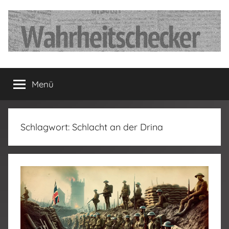
Zum
Inhalt
springen
…
Menü
Deutschland
hat
Schlagwort:
Schlacht an der Drina
fertig…!