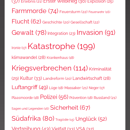
(37)
Erster Weltkrieg
(30)
Explosion
(25)
Erlebnis
(21)
Farmmorde
(74)
Feuersturm
(22)
Feuerwehr
(16)
Flucht
(62)
Gesellschaft
(22)
Geschichte
(20)
Invasion
(91)
Gewalt
(78)
Integration
(23)
Katastrophe
(199)
Ironie
(17)
klimawandel
(28)
Krankenhaus
(18)
Kriegsverbrechen
(114)
Kriminalität
Kultur
(33)
(29)
Landwirtschaft
(28)
Landreform
(20)
Luftangriff
(49)
Massaker
(21)
Lüge
(18)
Neger
(17)
Polizei
(56)
Russland
(21)
Plaasmoorde
(18)
Prävention
(18)
Sicherheit
(67)
Sagen und Legenden
(16)
Südafrika
(80)
Unglück
(52)
Tragödie
(15)
Vertreibung
(43)
Vielfalt
(33)
VSA
(32)