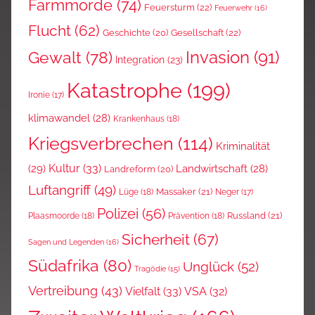
Farmmorde
(74)
Feuersturm
(22)
Feuerwehr
(16)
Flucht
(62)
Gesellschaft
(22)
Geschichte
(20)
Invasion
(91)
Gewalt
(78)
Integration
(23)
Katastrophe
(199)
Ironie
(17)
klimawandel
(28)
Krankenhaus
(18)
Kriegsverbrechen
(114)
Kriminalität
Kultur
(33)
(29)
Landwirtschaft
(28)
Landreform
(20)
Luftangriff
(49)
Massaker
(21)
Lüge
(18)
Neger
(17)
Polizei
(56)
Russland
(21)
Plaasmoorde
(18)
Prävention
(18)
Sicherheit
(67)
Sagen und Legenden
(16)
Südafrika
(80)
Unglück
(52)
Tragödie
(15)
Vertreibung
(43)
Vielfalt
(33)
VSA
(32)