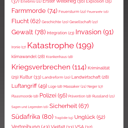
(37)
Erster Weltkrieg
(30)
Explosion
(25)
Erlebnis
(21)
Farmmorde
(74)
Feuersturm
(22)
Feuerwehr
(16)
Flucht
(62)
Gesellschaft
(22)
Geschichte
(20)
Invasion
(91)
Gewalt
(78)
Integration
(23)
Katastrophe
(199)
Ironie
(17)
klimawandel
(28)
Krankenhaus
(18)
Kriegsverbrechen
(114)
Kriminalität
Kultur
(33)
(29)
Landwirtschaft
(28)
Landreform
(20)
Luftangriff
(49)
Massaker
(21)
Lüge
(18)
Neger
(17)
Polizei
(56)
Russland
(21)
Plaasmoorde
(18)
Prävention
(18)
Sicherheit
(67)
Sagen und Legenden
(16)
Südafrika
(80)
Unglück
(52)
Tragödie
(15)
Vertreibung
(43)
Vielfalt
(33)
VSA
(32)