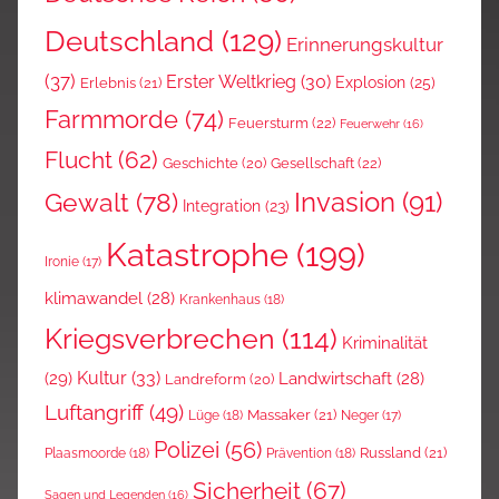
Deutschland
(129)
Erinnerungskultur
(37)
Erster Weltkrieg
(30)
Explosion
(25)
Erlebnis
(21)
Farmmorde
(74)
Feuersturm
(22)
Feuerwehr
(16)
Flucht
(62)
Gesellschaft
(22)
Geschichte
(20)
Invasion
(91)
Gewalt
(78)
Integration
(23)
Katastrophe
(199)
Ironie
(17)
klimawandel
(28)
Krankenhaus
(18)
Kriegsverbrechen
(114)
Kriminalität
Kultur
(33)
(29)
Landwirtschaft
(28)
Landreform
(20)
Luftangriff
(49)
Massaker
(21)
Lüge
(18)
Neger
(17)
Polizei
(56)
Russland
(21)
Plaasmoorde
(18)
Prävention
(18)
Sicherheit
(67)
Sagen und Legenden
(16)