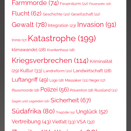
Farmmorde
(74)
Feuersturm
(22)
Feuerwehr
(16)
Flucht
(62)
Gesellschaft
(22)
Geschichte
(20)
Invasion
(91)
Gewalt
(78)
Integration
(23)
Katastrophe
(199)
Ironie
(17)
klimawandel
(28)
Krankenhaus
(18)
Kriegsverbrechen
(114)
Kriminalität
Kultur
(33)
(29)
Landwirtschaft
(28)
Landreform
(20)
Luftangriff
(49)
Massaker
(21)
Lüge
(18)
Neger
(17)
Polizei
(56)
Russland
(21)
Plaasmoorde
(18)
Prävention
(18)
Sicherheit
(67)
Sagen und Legenden
(16)
Südafrika
(80)
Unglück
(52)
Tragödie
(15)
Vertreibung
(43)
Vielfalt
(33)
VSA
(32)