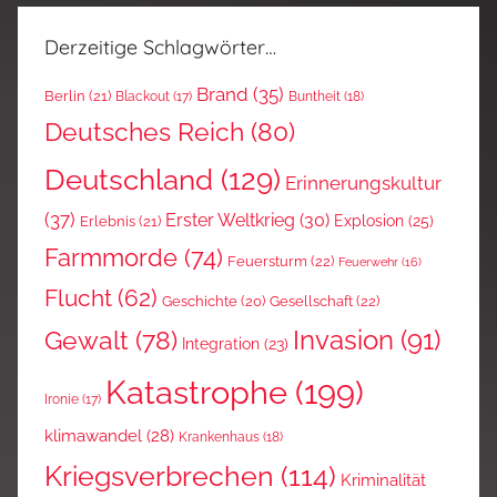
Derzeitige Schlagwörter…
Brand
(35)
Berlin
(21)
Blackout
(17)
Buntheit
(18)
Deutsches Reich
(80)
Deutschland
(129)
Erinnerungskultur
(37)
Erster Weltkrieg
(30)
Explosion
(25)
Erlebnis
(21)
Farmmorde
(74)
Feuersturm
(22)
Feuerwehr
(16)
Flucht
(62)
Gesellschaft
(22)
Geschichte
(20)
Invasion
(91)
Gewalt
(78)
Integration
(23)
Katastrophe
(199)
Ironie
(17)
klimawandel
(28)
Krankenhaus
(18)
Kriegsverbrechen
(114)
Kriminalität