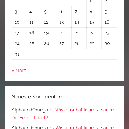
1
2
3
4
5
6
7
8
9
10
11
12
13
14
15
16
17
18
19
20
21
22
23
24
25
26
27
28
29
30
31
« März
Neueste Kommentare
AlphaundOmega
zu
Wissenschaftliche Tatsache:
Die Erde ist flach!
AlphaundOmega
zu
Wissenschaftliche Tatsache: