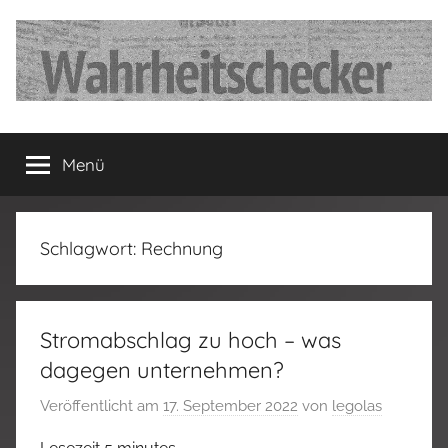
Zum
Inhalt
springen
…
Menü
Deutschland
hat
Schlagwort:
Rechnung
fertig…!
Stromabschlag zu hoch – was
dagegen unternehmen?
Veröffentlicht am
17. September 2022
von
legolas