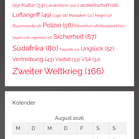
Kultur
(33)
(29)
Landwirtschaft
(28)
Landreform
(20)
Luftangriff
(49)
Massaker
(21)
Lüge
(18)
Neger
(17)
Polizei
(56)
Russland
(21)
Plaasmoorde
(18)
Prävention
(18)
Sicherheit
(67)
Sagen und Legenden
(16)
Südafrika
(80)
Unglück
(52)
Tragödie
(15)
Vertreibung
(43)
Vielfalt
(33)
VSA
(32)
Zweiter Weltkrieg
(166)
Kalender
August 2026
M
D
M
D
F
S
S