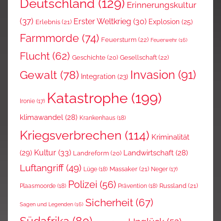
Deutschland
(129)
Erinnerungskultur
(37)
Erster Weltkrieg
(30)
Explosion
(25)
Erlebnis
(21)
Farmmorde
(74)
Feuersturm
(22)
Feuerwehr
(16)
Flucht
(62)
Gesellschaft
(22)
Geschichte
(20)
Invasion
(91)
Gewalt
(78)
Integration
(23)
Katastrophe
(199)
Ironie
(17)
klimawandel
(28)
Krankenhaus
(18)
Kriegsverbrechen
(114)
Kriminalität
Kultur
(33)
(29)
Landwirtschaft
(28)
Landreform
(20)
Luftangriff
(49)
Massaker
(21)
Lüge
(18)
Neger
(17)
Polizei
(56)
Russland
(21)
Plaasmoorde
(18)
Prävention
(18)
Sicherheit
(67)
Sagen und Legenden
(16)