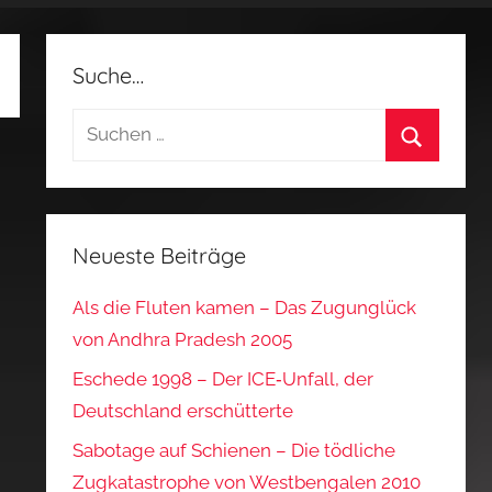
Suche…
Suchen
nach:
Suchen
Neueste Beiträge
Als die Fluten kamen – Das Zugunglück
von Andhra Pradesh 2005
Eschede 1998 – Der ICE‑Unfall, der
Deutschland erschütterte
Sabotage auf Schienen – Die tödliche
Zugkatastrophe von Westbengalen 2010