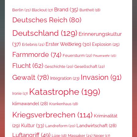
Brand
(35)
Berlin
(21)
Blackout
(17)
Buntheit
(18)
Deutsches Reich
(80)
Deutschland
(129)
Erinnerungskultur
(37)
Erster Weltkrieg
(30)
Explosion
(25)
Erlebnis
(21)
Farmmorde
(74)
Feuersturm
(22)
Feuerwehr
(16)
Flucht
(62)
Gesellschaft
(22)
Geschichte
(20)
Invasion
(91)
Gewalt
(78)
Integration
(23)
Katastrophe
(199)
Ironie
(17)
klimawandel
(28)
Krankenhaus
(18)
Kriegsverbrechen
(114)
Kriminalität
Kultur
(33)
(29)
Landwirtschaft
(28)
Landreform
(20)
Luftangriff
(49)
Massaker
(21)
Lüge
(18)
Neger
(17)