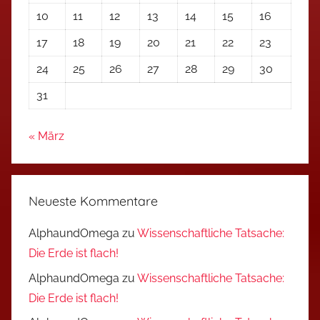
10
11
12
13
14
15
16
17
18
19
20
21
22
23
24
25
26
27
28
29
30
31
« März
Neueste Kommentare
AlphaundOmega
zu
Wissenschaftliche Tatsache:
Die Erde ist flach!
AlphaundOmega
zu
Wissenschaftliche Tatsache:
Die Erde ist flach!