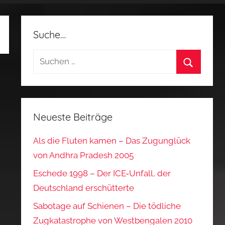
Suche…
Suchen
nach:
Suchen
Neueste Beiträge
Als die Fluten kamen – Das Zugunglück
von Andhra Pradesh 2005
Eschede 1998 – Der ICE‑Unfall, der
Deutschland erschütterte
Sabotage auf Schienen – Die tödliche
Zugkatastrophe von Westbengalen 2010