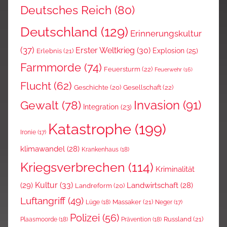
Deutsches Reich
(80)
Deutschland
(129)
Erinnerungskultur
(37)
Erster Weltkrieg
(30)
Explosion
(25)
Erlebnis
(21)
Farmmorde
(74)
Feuersturm
(22)
Feuerwehr
(16)
Flucht
(62)
Gesellschaft
(22)
Geschichte
(20)
Invasion
(91)
Gewalt
(78)
Integration
(23)
Katastrophe
(199)
Ironie
(17)
klimawandel
(28)
Krankenhaus
(18)
Kriegsverbrechen
(114)
Kriminalität
Kultur
(33)
(29)
Landwirtschaft
(28)
Landreform
(20)
Luftangriff
(49)
Massaker
(21)
Lüge
(18)
Neger
(17)
Polizei
(56)
Russland
(21)
Plaasmoorde
(18)
Prävention
(18)