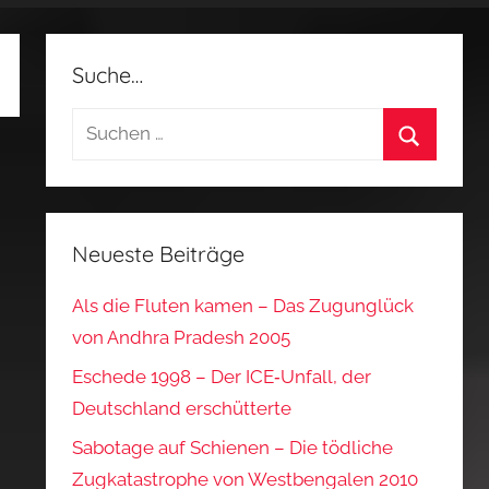
Suche…
Suchen
nach:
Suchen
Neueste Beiträge
Als die Fluten kamen – Das Zugunglück
von Andhra Pradesh 2005
Eschede 1998 – Der ICE‑Unfall, der
Deutschland erschütterte
Sabotage auf Schienen – Die tödliche
Zugkatastrophe von Westbengalen 2010