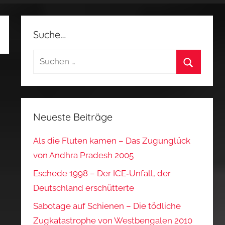
Suche…
Suchen
nach:
Suchen
Neueste Beiträge
Als die Fluten kamen – Das Zugunglück
von Andhra Pradesh 2005
Eschede 1998 – Der ICE‑Unfall, der
Deutschland erschütterte
Sabotage auf Schienen – Die tödliche
Zugkatastrophe von Westbengalen 2010