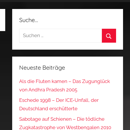
Suche…
Suchen
nach:
Suchen
Neueste Beiträge
Als die Fluten kamen – Das Zugunglück
von Andhra Pradesh 2005
Eschede 1998 – Der ICE‑Unfall, der
Deutschland erschütterte
Sabotage auf Schienen – Die tödliche
Zugkatastrophe von Westbengalen 2010