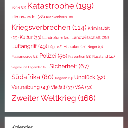
Katastrophe
(199)
Ironie
(17)
klimawandel
(28)
Krankenhaus
(18)
Kriegsverbrechen
(114)
Kriminalität
Kultur
(33)
(29)
Landwirtschaft
(28)
Landreform
(20)
Luftangriff
(49)
Massaker
(21)
Lüge
(18)
Neger
(17)
Polizei
(56)
Russland
(21)
Plaasmoorde
(18)
Prävention
(18)
Sicherheit
(67)
Sagen und Legenden
(16)
Südafrika
(80)
Unglück
(52)
Tragödie
(15)
Vertreibung
(43)
Vielfalt
(33)
VSA
(32)
Zweiter Weltkrieg
(166)
Kalender