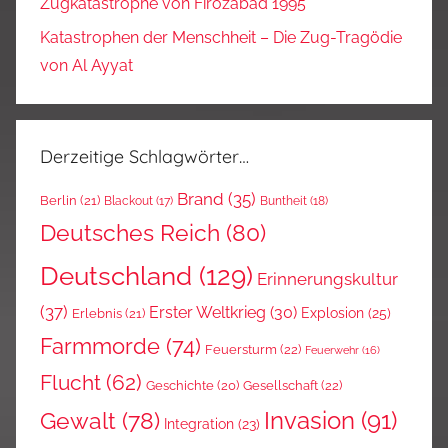
Zugkatastrophe von Firozabad 1995
Katastrophen der Menschheit – Die Zug-Tragödie
von Al Ayyat
Derzeitige Schlagwörter…
Brand
(35)
Berlin
(21)
Blackout
(17)
Buntheit
(18)
Deutsches Reich
(80)
Deutschland
(129)
Erinnerungskultur
(37)
Erster Weltkrieg
(30)
Explosion
(25)
Erlebnis
(21)
Farmmorde
(74)
Feuersturm
(22)
Feuerwehr
(16)
Flucht
(62)
Gesellschaft
(22)
Geschichte
(20)
Invasion
(91)
Gewalt
(78)
Integration
(23)