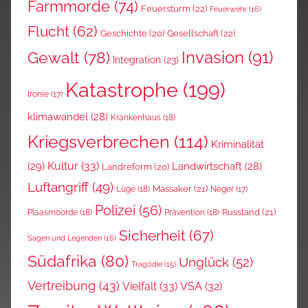
Farmmorde
(74)
Feuersturm
(22)
Feuerwehr
(16)
Flucht
(62)
Gesellschaft
(22)
Geschichte
(20)
Invasion
(91)
Gewalt
(78)
Integration
(23)
Katastrophe
(199)
Ironie
(17)
klimawandel
(28)
Krankenhaus
(18)
Kriegsverbrechen
(114)
Kriminalität
Kultur
(33)
(29)
Landwirtschaft
(28)
Landreform
(20)
Luftangriff
(49)
Massaker
(21)
Lüge
(18)
Neger
(17)
Polizei
(56)
Russland
(21)
Plaasmoorde
(18)
Prävention
(18)
Sicherheit
(67)
Sagen und Legenden
(16)
Südafrika
(80)
Unglück
(52)
Tragödie
(15)
Vertreibung
(43)
Vielfalt
(33)
VSA
(32)