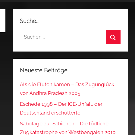
Suche…
Suchen
nach:
Suchen
Neueste Beiträge
Als die Fluten kamen – Das Zugunglück
von Andhra Pradesh 2005
Eschede 1998 – Der ICE‑Unfall, der
Deutschland erschütterte
Sabotage auf Schienen – Die tödliche
Zugkatastrophe von Westbengalen 2010