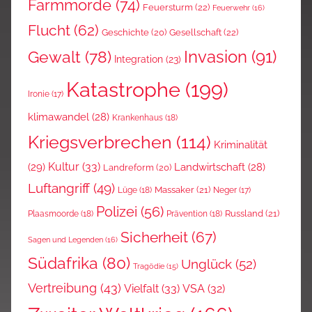
Farmmorde
(74)
Feuersturm
(22)
Feuerwehr
(16)
Flucht
(62)
Gesellschaft
(22)
Geschichte
(20)
Invasion
(91)
Gewalt
(78)
Integration
(23)
Katastrophe
(199)
Ironie
(17)
klimawandel
(28)
Krankenhaus
(18)
Kriegsverbrechen
(114)
Kriminalität
Kultur
(33)
(29)
Landwirtschaft
(28)
Landreform
(20)
Luftangriff
(49)
Massaker
(21)
Lüge
(18)
Neger
(17)
Polizei
(56)
Russland
(21)
Plaasmoorde
(18)
Prävention
(18)
Sicherheit
(67)
Sagen und Legenden
(16)
Südafrika
(80)
Unglück
(52)
Tragödie
(15)
Vertreibung
(43)
Vielfalt
(33)
VSA
(32)