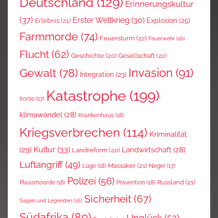
Deutschland
(129)
Erinnerungskultur
(37)
Erster Weltkrieg
(30)
Explosion
(25)
Erlebnis
(21)
Farmmorde
(74)
Feuersturm
(22)
Feuerwehr
(16)
Flucht
(62)
Gesellschaft
(22)
Geschichte
(20)
Invasion
(91)
Gewalt
(78)
Integration
(23)
Katastrophe
(199)
Ironie
(17)
klimawandel
(28)
Krankenhaus
(18)
Kriegsverbrechen
(114)
Kriminalität
Kultur
(33)
(29)
Landwirtschaft
(28)
Landreform
(20)
Luftangriff
(49)
Massaker
(21)
Lüge
(18)
Neger
(17)
Polizei
(56)
Russland
(21)
Plaasmoorde
(18)
Prävention
(18)
Sicherheit
(67)
Sagen und Legenden
(16)
Südafrika
(80)
Unglück
(52)