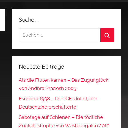
Suche…
Suchen
nach:
Suchen
Neueste Beiträge
Als die Fluten kamen – Das Zugunglück
von Andhra Pradesh 2005
Eschede 1998 – Der ICE‑Unfall, der
Deutschland erschütterte
Sabotage auf Schienen – Die tödliche
Zugkatastrophe von Westbengalen 2010