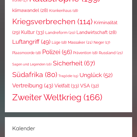
Ironie
(17)
klimawandel
(28)
Krankenhaus
(18)
Kriegsverbrechen
(114)
Kriminalität
Kultur
(33)
(29)
Landwirtschaft
(28)
Landreform
(20)
Luftangriff
(49)
Massaker
(21)
Lüge
(18)
Neger
(17)
Polizei
(56)
Russland
(21)
Plaasmoorde
(18)
Prävention
(18)
Sicherheit
(67)
Sagen und Legenden
(16)
Südafrika
(80)
Unglück
(52)
Tragödie
(15)
Vertreibung
(43)
Vielfalt
(33)
VSA
(32)
Zweiter Weltkrieg
(166)
Kalender