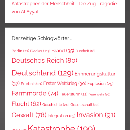
Katastrophen der Menschheit – Die Zug-Tragödie
von Al Ayyat
Derzeitige Schlagwörter…
Brand
(35)
Berlin
(21)
Blackout
(17)
Buntheit
(18)
Deutsches Reich
(80)
Deutschland
(129)
Erinnerungskultur
(37)
Erster Weltkrieg
(30)
Explosion
(25)
Erlebnis
(21)
Farmmorde
(74)
Feuersturm
(22)
Feuerwehr
(16)
Flucht
(62)
Gesellschaft
(22)
Geschichte
(20)
Invasion
(91)
Gewalt
(78)
Integration
(23)
Katastrophe
(199)