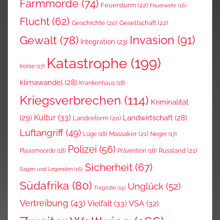
Farmmorde
(74)
Feuersturm
(22)
Feuerwehr
(16)
Flucht
(62)
Gesellschaft
(22)
Geschichte
(20)
Invasion
(91)
Gewalt
(78)
Integration
(23)
Katastrophe
(199)
Ironie
(17)
klimawandel
(28)
Krankenhaus
(18)
Kriegsverbrechen
(114)
Kriminalität
Kultur
(33)
(29)
Landwirtschaft
(28)
Landreform
(20)
Luftangriff
(49)
Massaker
(21)
Lüge
(18)
Neger
(17)
Polizei
(56)
Russland
(21)
Plaasmoorde
(18)
Prävention
(18)
Sicherheit
(67)
Sagen und Legenden
(16)
Südafrika
(80)
Unglück
(52)
Tragödie
(15)
Vertreibung
(43)
Vielfalt
(33)
VSA
(32)