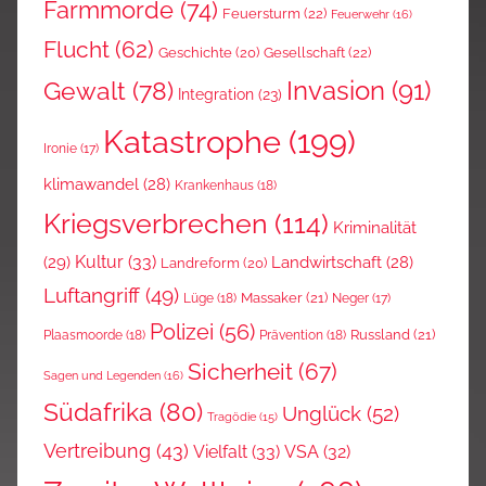
Farmmorde
(74)
Feuersturm
(22)
Feuerwehr
(16)
Flucht
(62)
Gesellschaft
(22)
Geschichte
(20)
Invasion
(91)
Gewalt
(78)
Integration
(23)
Katastrophe
(199)
Ironie
(17)
klimawandel
(28)
Krankenhaus
(18)
Kriegsverbrechen
(114)
Kriminalität
Kultur
(33)
(29)
Landwirtschaft
(28)
Landreform
(20)
Luftangriff
(49)
Massaker
(21)
Lüge
(18)
Neger
(17)
Polizei
(56)
Russland
(21)
Plaasmoorde
(18)
Prävention
(18)
Sicherheit
(67)
Sagen und Legenden
(16)
Südafrika
(80)
Unglück
(52)
Tragödie
(15)
Vertreibung
(43)
Vielfalt
(33)
VSA
(32)