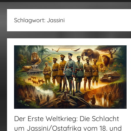
fertig…!
Schlagwort:
Jassini
Der Erste Weltkrieg: Die Schlacht
um Jassini/Ostafrika vom 18. und