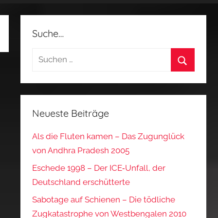
Suche…
Suchen
nach:
Suchen
Neueste Beiträge
Als die Fluten kamen – Das Zugunglück
von Andhra Pradesh 2005
Eschede 1998 – Der ICE‑Unfall, der
Deutschland erschütterte
Sabotage auf Schienen – Die tödliche
Zugkatastrophe von Westbengalen 2010