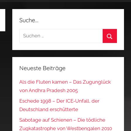
Suche…
Suchen
nach:
Suchen
Neueste Beiträge
Als die Fluten kamen – Das Zugunglück
von Andhra Pradesh 2005
Eschede 1998 – Der ICE‑Unfall, der
Deutschland erschütterte
Sabotage auf Schienen – Die tödliche
Zugkatastrophe von Westbengalen 2010