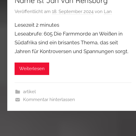
Name ist Jan van Rensburg
Veröffentlicht am
18. September 2024
von
Lan
Lesezeit
2
minutes
Leseabrufe: 605 Die Farmmorde an Weißen in
Südafrika sind ein brisantes Thema, das seit
Jahren für Kontroversen und Spannungen sorgt.
Weiterlesen
artikel
Kommentar hinterlassen