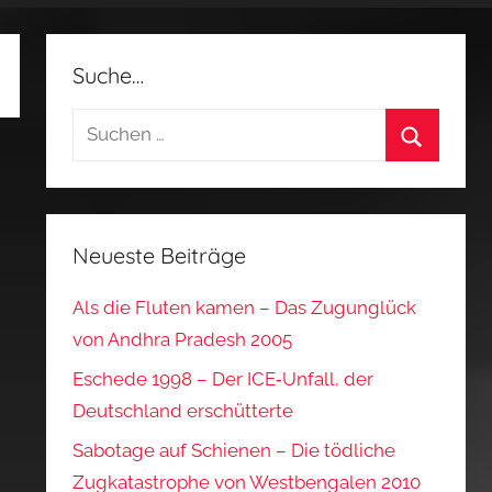
Suche…
Suchen
nach:
Suchen
Neueste Beiträge
Als die Fluten kamen – Das Zugunglück
von Andhra Pradesh 2005
Eschede 1998 – Der ICE‑Unfall, der
Deutschland erschütterte
Sabotage auf Schienen – Die tödliche
Zugkatastrophe von Westbengalen 2010