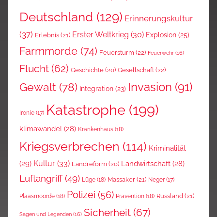
Deutschland
(129)
Erinnerungskultur
(37)
Erster Weltkrieg
(30)
Explosion
(25)
Erlebnis
(21)
Farmmorde
(74)
Feuersturm
(22)
Feuerwehr
(16)
Flucht
(62)
Gesellschaft
(22)
Geschichte
(20)
Invasion
(91)
Gewalt
(78)
Integration
(23)
Katastrophe
(199)
Ironie
(17)
klimawandel
(28)
Krankenhaus
(18)
Kriegsverbrechen
(114)
Kriminalität
Kultur
(33)
(29)
Landwirtschaft
(28)
Landreform
(20)
Luftangriff
(49)
Massaker
(21)
Lüge
(18)
Neger
(17)
Polizei
(56)
Russland
(21)
Plaasmoorde
(18)
Prävention
(18)
Sicherheit
(67)
Sagen und Legenden
(16)