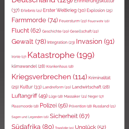
Erinnerungskultur
(37)
Erster Weltkrieg
(30)
Explosion
(25)
Erlebnis
(21)
Farmmorde
(74)
Feuersturm
(22)
Feuerwehr
(16)
Flucht
(62)
Gesellschaft
(22)
Geschichte
(20)
Invasion
(91)
Gewalt
(78)
Integration
(23)
Katastrophe
(199)
Ironie
(17)
klimawandel
(28)
Krankenhaus
(18)
Kriegsverbrechen
(114)
Kriminalität
Kultur
(33)
(29)
Landwirtschaft
(28)
Landreform
(20)
Luftangriff
(49)
Massaker
(21)
Lüge
(18)
Neger
(17)
Polizei
(56)
Russland
(21)
Plaasmoorde
(18)
Prävention
(18)
Sicherheit
(67)
Sagen und Legenden
(16)
Südafrika
(80)
Unglück
(52)
Tragödie
(15)