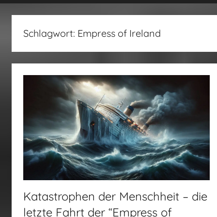
fertig…!
Schlagwort:
Empress of Ireland
Katastrophen der Menschheit – die
letzte Fahrt der “Empress of