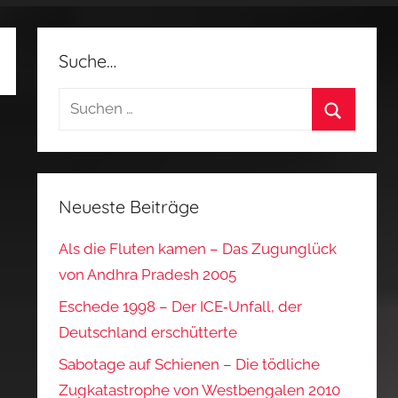
Suche…
Suchen
nach:
Suchen
Neueste Beiträge
Als die Fluten kamen – Das Zugunglück
von Andhra Pradesh 2005
Eschede 1998 – Der ICE‑Unfall, der
Deutschland erschütterte
Sabotage auf Schienen – Die tödliche
Zugkatastrophe von Westbengalen 2010